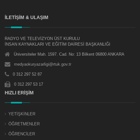
İLETİŞİM & ULAŞIM
RADYO VE TELEVİZYON ÜST KURULU
İNSAN KAYNAKLARI VE EĞİTİM DAİRESİ BAŞKANLIĞI
Üniversiteler Mah. 1597. Cad. No: 13 Bilkent 06800 ANKARA
medyaokuryazarligi@rtuk.gov.tr
0 312 297 52 87
0 312 297 53 17
HIZLI ERİŞİM
YETİŞKİNLER
ÖĞRETMENLER
ÖĞRENCİLER