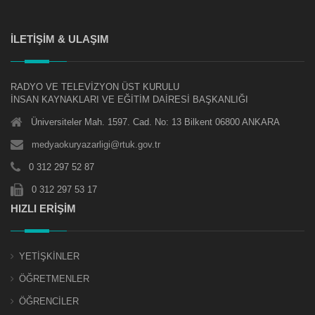
İLETİŞİM & ULAŞIM
RADYO VE TELEVİZYON ÜST KURULU
İNSAN KAYNAKLARI VE EĞİTİM DAİRESİ BAŞKANLIĞI
Üniversiteler Mah. 1597. Cad. No: 13 Bilkent 06800 ANKARA
medyaokuryazarligi@rtuk.gov.tr
0 312 297 52 87
0 312 297 53 17
HIZLI ERİŞİM
YETİŞKİNLER
ÖĞRETMENLER
ÖĞRENCİLER