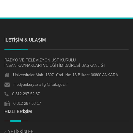
İLETİŞİM & ULAŞIM
RADYO VE TELEVİZYON ÜST KURULU
İNSAN KAYNAKLARI VE EĞİTİM DAİRESİ BAŞKANLIĞI
Üniversiteler Mah. 1597. Cad. No: 13 Bilkent 06800 ANKARA
medyaokuryazarligi@rtuk.gov.tr
0 312 297 52 87
0 312 297 53 17
HIZLI ERİŞİM
YETİŞKİNLER