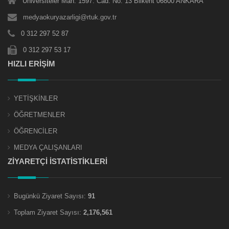
Üniversiteler Mah. 1597. Cad. No: 13 Bilkent 06800 ANKARA
medyaokuryazarligi@rtuk.gov.tr
0 312 297 52 87
0 312 297 53 17
HIZLI ERİŞİM
YETİŞKİNLER
ÖĞRETMENLER
ÖĞRENCİLER
MEDYA ÇALIŞANLARI
ZİYARETÇİ İSTATİSTİKLERİ
Bugünkü Ziyaret Sayısı:
91
Toplam Ziyaret Sayısı:
2,176,561