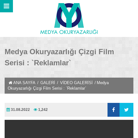
Medya Okuryazarlığı Çizgi Film
Serisi : `Reklamlar`
ANA SAYFA
/
GALERİ
/
VİDEO GALERİSİ
/
Medya
Okuryazarlığı Çizgi Film Serisi : `Reklamlar`
31.08.2022
1,242