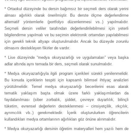
* Ortaokul düzeyinde bu dersin bağımsız bir seçmeli ders olarak yerini
alması ağırlıklı olarak önerilmiştir. Bu derste ölçme değerlendirme
alternatif yöntemlerle (portfolyo düzenlenmesi vs..) yapılmalıdır.
Seçmeli dersin veliler tarafından değerlendirilebilmesi için yeterli
bilgilendirme yapılmalı ve bu seçimin elektronik ortamdan yapılabilmesi
için gerekli teknik altyapı oluşturulmalıdır. Ancak bu düzeyde zorunlu
olmasını destekleyen fikirler de vardır.
* Lise düzeyinde “medya okuryazarlığı ve uygulamaları” veya başka
adlar altında aynı temada bir ders, seçmeli olarak sunulmalıdır.
* Medya okuryazarlığıyla ilgili program içerikleri sürekli yenilenmelidir.
Bu konuda içeriklerin tespiti için kapsamlı bilimsel ihtiyaç analizleri
yürütülmelidir. Temel medya okuryazarlığı becerilerini esas alarak
tematik yaklaşım başta olmak üzere farklı yaklaşımlardan da
faydalanılması (siber zorbalık, şiddet, çevreye duyarlılık, bilinçli
tüketim, evrensel değerlerin desteklenmesi – cinsiyetçilik, ırkçılık,
ayrımcılık vb..) gerekmektedir. İçerik oluşturulurken öğrencilerin
kullandıkları medya ortamlarının ağırlıkları göz önüne alınmalıdır.
* Medya okuryazarlığı dersinin öğretim materyalleri hem yazılı hem de