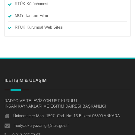
RTÜK Kütüphanesi
MOY Tanıtım Filmi
RTÜK Kurumsal Web Sitesi
İLETİŞİM & ULAŞIM
RADYO VE TELEVİZYON ÜST KURULU
İNSAN KAYNAKLARI VE EĞİTİM DAİRESİ BAŞKANLIĞI
Üniversiteler Mah. 1597. Cad. No: 13 Bilkent 06800 ANKARA
medyaokuryazarligi@rtuk.gov.tr