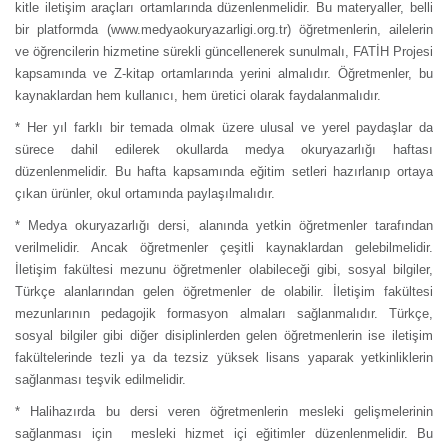
kitle iletişim araçları ortamlarında düzenlenmelidir. Bu materyaller, belli
bir platformda (www.medyaokuryazarligi.org.tr) öğretmenlerin, ailelerin
ve öğrencilerin hizmetine sürekli güncellenerek sunulmalı, FATİH Projesi
kapsamında ve Z-kitap ortamlarında yerini almalıdır. Öğretmenler, bu
kaynaklardan hem kullanıcı, hem üretici olarak faydalanmalıdır.
* Her yıl farklı bir temada olmak üzere ulusal ve yerel paydaşlar da
sürece dahil edilerek okullarda medya okuryazarlığı haftası
düzenlenmelidir. Bu hafta kapsamında eğitim setleri hazırlanıp ortaya
çıkan ürünler, okul ortamında paylaşılmalıdır.
* Medya okuryazarlığı dersi, alanında yetkin öğretmenler tarafından
verilmelidir. Ancak öğretmenler çeşitli kaynaklardan gelebilmelidir.
İletişim fakültesi mezunu öğretmenler olabileceği gibi, sosyal bilgiler,
Türkçe alanlarından gelen öğretmenler de olabilir. İletişim fakültesi
mezunlarının pedagojik formasyon almaları sağlanmalıdır. Türkçe,
sosyal bilgiler gibi diğer disiplinlerden gelen öğretmenlerin ise iletişim
fakültelerinde tezli ya da tezsiz yüksek lisans yaparak yetkinliklerin
sağlanması teşvik edilmelidir.
* Halihazırda bu dersi veren öğretmenlerin mesleki gelişmelerinin
sağlanması için mesleki hizmet içi eğitimler düzenlenmelidir. Bu