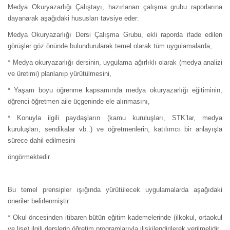
Medya Okuryazarlığı Çalıştayı, hazırlanan çalışma grubu raporlarına
dayanarak aşağıdaki hususları tavsiye eder:
Medya Okuryazarlığı Dersi Çalışma Grubu, ekli raporda ifade edilen
görüşler göz önünde bulundurularak temel olarak tüm uygulamalarda,
* Medya okuryazarlığı dersinin, uygulama ağırlıklı olarak (medya analizi
ve üretimi) planlanıp yürütülmesini,
* Yaşam boyu öğrenme kapsamında medya okuryazarlığı eğitiminin,
öğrenci öğretmen aile üçgeninde ele alınmasını,
* Konuyla ilgili paydaşların (kamu kuruluşları, STK’lar, medya
kuruluşları, sendikalar vb..) ve öğretmenlerin, katılımcı bir anlayışla
sürece dahil edilmesini
öngörmektedir.
Bu temel prensipler ışığında yürütülecek uygulamalarda aşağıdaki
öneriler belirlenmiştir:
* Okul öncesinden itibaren bütün eğitim kademelerinde (ilkokul, ortaokul
ve lise) ilgili derslerin öğretim programlarıyla ilişkilendirilerek verilmelidir.