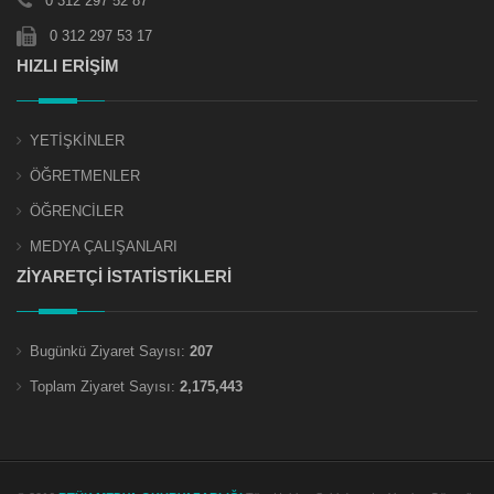
0 312 297 52 87
0 312 297 53 17
HIZLI ERİŞİM
YETİŞKİNLER
ÖĞRETMENLER
ÖĞRENCİLER
MEDYA ÇALIŞANLARI
ZİYARETÇİ İSTATİSTİKLERİ
Bugünkü Ziyaret Sayısı:
207
Toplam Ziyaret Sayısı:
2,175,443